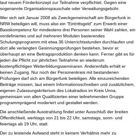
laut neuem Förderkonzept zur Teilnahme verpflichtet. Gegen eine
sogenannte Organisationspauschale oder Verwaltungsgebühr.
Wer sich seit Januar 2008 als Zweckgemeinschaft am Bürgerfunk in
NRW beteiligen will, muss also ein "Eintrittsgeld" zum Erwerb einer
Basiskompetenz für mindestens drei Personen seiner Wahl zahlen, ein
vordefiniertes und auf mehreren Modulen basierendes
Schulungsprogramm mit etwa 36 Unterrichtsstunden durchlaufen und
dort alle verlangten Gesinnungsprüfungen bestehen, bevor er
überhaupt an eine Beitragsproduktion denken kann. Ferner gibt es für
jeden die Pflicht zur jährlichen Teilnahme an wiederum
kostenpflichtigen Weiterbildungsseminaren. Anderenfalls erhält er
keinen Zugang. Nur noch der Personenkreis mit bestandenen
Prüfungen darf sich am Bürgerfunk beteiligen. Alle einzureichenden
Beiträge müssen, laut einem Informationsschreiben und zusätzlichem,
eigenen Zulassungskriterium des Lokalradios im Kreis Unna,
gemeinsam von allen Qualifizierten einer teilnehmenden Gruppe
programmprägend moderiert und gestaltet werden.
Die anschließende Ausstrahlung findet unter Ausschluß der breiten
Öffentlichkeit, werktags von 21 bis 22 Uhr, samstags, sonn- und
feiertags ab 19 Uhr, statt.
Der zu leistende Aufwand steht in keinem Verhältnis mehr zu