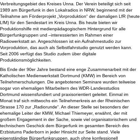
Verbreitungsgebiet des Kreises Unna. Der Verein beteiligt sich seit
1989 am Bürgerfunk in den Lokalradios in NRW, beginnend mit der
Teilnahme am Förderprojekt „Vorproduktion“ der damaligen LfR (heute
LfM) für den Sendestart im Kreis Unna. Bis heute bieten wir
Produktionshilfe mit medienpädagogischem Hintergrund für alle
Bürgerfunkgruppen und –interessierten im Rahmen einer
Radiowerkstatt an. Angeschlossen ist ein Aufnahmestudio zur
Vorproduktion, das auch als Selbstfahrstudio genutzt werden kann.
Seit 2006 verfügt das Studio zudem über digitale
Produktionsmöglichkeiten.
Bis Ende der 90er Jahre bestand eine enge Zusammenarbeit mit der
Katholischen Medienwerkstatt Dortmund (KMW) im Bereich von
Teilnehmerschulungen. Die angebotenen Seminare wurden teilweise
sogar von ehemaligen Mitarbeitern des WDR-Landesstudios
Dortmund wissensfundiert und praxisorientiert geleitet. Einmal im
Monat traf sich mittwochs ein Teilnehmerkreis an der Rheinischen
Strasse 170 zur „Radiorunde“. An dieser Stelle sei besonders der
ehemalige Leiter der KMW, Michael Thiemeyer, erwähnt, der mit
großem Engagement in der Sache, sowie viel organisatorischem und
technischem Geschick dem Bürgerfunk im gesamten Bereich des
Erzbistums Paderborn in jeder Hinsicht zur Seite stand. Viele
eigenständige Bürgerfunkgruppen, auch ohne konfessionell