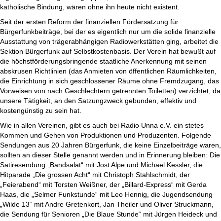
katholische Bindung, wären ohne ihn heute nicht existent.
Seit der ersten Reform der finanziellen Fördersatzung für
Bürgerfunkbeiträge, bei der es eigentlich nur um die solide finanzielle
Ausstattung von trägerabhängigen Radiowerkstätten ging, arbeitet die
Sektion Bürgerfunk auf Selbstkostenbasis. Der Verein hat bewußt auf
die höchstförderungsbringende staatliche Anerkennung mit seinen
abskrusen Richtlinien (das Anmieten von öffentlichen Räumlichkeiten,
die Einrichtung in sich geschlossener Räume ohne Fremdzugang, das
Vorweisen von nach Geschlechtern getrennten Toiletten) verzichtet, da
unsere Tätigkeit, an den Satzungzweck gebunden, effektiv und
kostengünstig zu sein hat.
Wie in allen Vereinen, gibt es auch bei Radio Unna e.V. ein stetes
Kommen und Gehen von Produktionen und Produzenten. Folgende
Sendungen aus 20 Jahren Bürgerfunk, die keine Einzelbeiträge waren,
sollten an dieser Stelle genannt werden und in Erinnerung bleiben: Die
Satiresendung „Bandsalat“ mit Jost Alpe und Michael Kessler, die
Hitparade „Die grossen Acht“ mit Christoph Stahlschmidt, der
„Feierabend“ mit Torsten Weißner, der „Billard-Express“ mit Gerda
Haas, die „Selmer Funkstunde“ mit Leo Hennig, die Jugendsendung
„Wilde 13“ mit Andre Gretenkort, Jan Theiler und Oliver Struckmann,
die Sendung für Senioren „Die Blaue Stunde“ mit Jürgen Heideck und