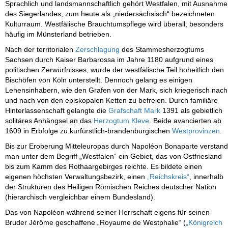
Sprachlich und landsmannschaftlich gehört Westfalen, mit Ausnahme
des Siegerlandes, zum heute als „niedersächsisch“ bezeichneten
Kulturraum. Westfälische Brauchtumspflege wird überall, besonders
häufig im Münsterland betrieben.
Nach der territorialen
Zerschlagung
des Stammesherzogtums
Sachsen durch Kaiser Barbarossa im Jahre 1180 aufgrund eines
politischen Zerwürfnisses, wurde der westfälische Teil hoheitlich den
Bischöfen von Köln unterstellt. Dennoch gelang es einigen
Lehensinhabern, wie den Grafen von der Mark, sich kriegerisch nach
und nach von den episkopalen Ketten zu befreien. Durch familiäre
Hinterlassenschaft gelangte die
Grafschaft Mark
1391 als gebietlich
solitäres Anhängsel an das
Herzogtum Kleve
. Beide avancierten ab
1609 in Erbfolge zu kurfürstlich-brandenburgischen
Westprovinzen
.
Bis zur Eroberung Mitteleuropas durch Napoléon Bonaparte verstand
man unter dem Begriff „Westfalen“ ein Gebiet, das von Ostfriesland
bis zum Kamm des Rothaargebirges reichte. Es bildete einen
eigenen höchsten Verwaltungsbezirk, einen
„Reichskreis“
, innerhalb
der Strukturen des Heiligen Römischen Reiches deutscher Nation
(hierarchisch vergleichbar einem Bundesland).
Das von Napoléon während seiner Herrschaft eigens für seinen
Bruder Jérôme geschaffene „Royaume de Westphalie“ (
„Königreich