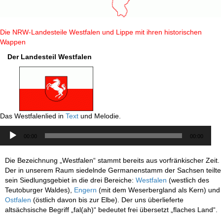
Die NRW-Landesteile Westfalen und Lippe mit ihren historischen
Wappen
Der Landesteil Westfalen
Das Westfalenlied in
Text
und Melodie.
Audio-
00:00
00:00
Player
Die Bezeichnung „Westfalen“ stammt bereits aus vorfränkischer Zeit.
Der in unserem Raum siedelnde Germanenstamm der Sachsen teilte
sein Siedlungsgebiet in die drei Bereiche:
Westfalen
(westlich des
Teutoburger Waldes),
Engern
(mit dem Weserbergland als Kern) und
Ostfalen
(östlich davon bis zur Elbe). Der uns überlieferte
altsächsische Begriff „fal(ah)“ bedeutet frei übersetzt „flaches Land“.