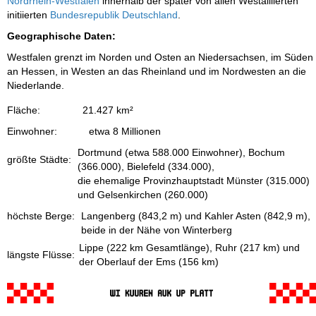
Nordrhein-Westfalen
innerhalb der später von allen Westalliierten
initiierten
Bundesrepublik Deutschland
.
Geographische Daten:
Westfalen grenzt im Norden und Osten an Niedersachsen, im Süden
an Hessen, in Westen an das Rheinland und im Nordwesten an die
Niederlande.
Fläche:
21.427 km²
Einwohner:
etwa 8 Millionen
Dortmund (etwa 588.000 Einwohner), Bochum
größte Städte:
(366.000), Bielefeld (334.000),
die ehemalige Provinzhauptstadt Münster (315.000)
und Gelsenkirchen (260.000)
höchste Berge:
Langenberg (843,2 m) und Kahler Asten (842,9 m),
beide in der Nähe von Winterberg
Lippe (222 km Gesamtlänge), Ruhr (217 km) und
längste Flüsse:
der Oberlauf der Ems (156 km)