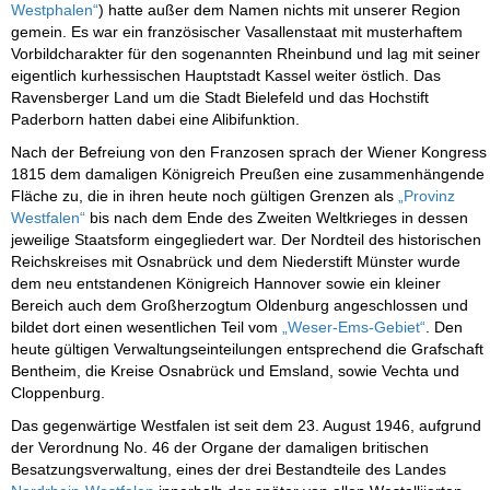
Westphalen“
) hatte außer dem Namen nichts mit unserer Region
gemein. Es war ein französischer Vasallenstaat mit musterhaftem
Vorbildcharakter für den sogenannten Rheinbund und lag mit seiner
eigentlich kurhessischen Hauptstadt Kassel weiter östlich. Das
Ravensberger Land um die Stadt Bielefeld und das Hochstift
Paderborn hatten dabei eine Alibifunktion.
Nach der Befreiung von den Franzosen sprach der Wiener Kongress
1815 dem damaligen Königreich Preußen eine zusammenhängende
Fläche zu, die in ihren heute noch gültigen Grenzen als
„Provinz
Westfalen“
bis nach dem Ende des Zweiten Weltkrieges in dessen
jeweilige Staatsform eingegliedert war. Der Nordteil des historischen
Reichskreises mit Osnabrück und dem Niederstift Münster wurde
dem neu entstandenen Königreich Hannover sowie ein kleiner
Bereich auch dem Großherzogtum Oldenburg angeschlossen und
bildet dort einen wesentlichen Teil vom
„Weser-Ems-Gebiet“
. Den
heute gültigen Verwaltungseinteilungen entsprechend die Grafschaft
Bentheim, die Kreise Osnabrück und Emsland, sowie Vechta und
Cloppenburg.
Das gegenwärtige Westfalen ist seit dem 23. August 1946, aufgrund
der Verordnung No. 46 der Organe der damaligen britischen
Besatzungsverwaltung, eines der drei Bestandteile des Landes