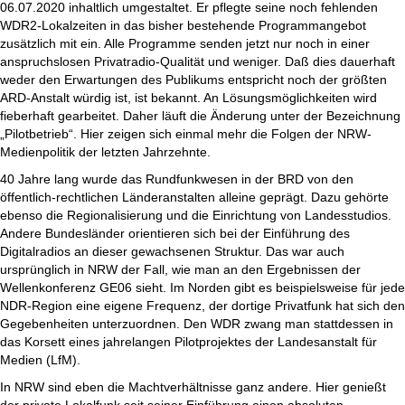
06.07.2020 inhaltlich umgestaltet. Er pflegte seine noch fehlenden
WDR2-Lokalzeiten in das bisher bestehende Programmangebot
zusätzlich mit ein. Alle Programme senden jetzt nur noch in einer
anspruchslosen Privatradio-Qualität und weniger. Daß dies dauerhaft
weder den Erwartungen des Publikums entspricht noch der größten
ARD-Anstalt würdig ist, ist bekannt. An Lösungsmöglichkeiten wird
fieberhaft gearbeitet. Daher läuft die Änderung unter der Bezeichnung
„Pilotbetrieb“. Hier zeigen sich einmal mehr die Folgen der NRW-
Medienpolitik der letzten Jahrzehnte.
40 Jahre lang wurde das Rundfunkwesen in der BRD von den
öffentlich-rechtlichen Länderanstalten alleine geprägt. Dazu gehörte
ebenso die Regionalisierung und die Einrichtung von Landesstudios.
Andere Bundesländer orientieren sich bei der Einführung des
Digitalradios an dieser gewachsenen Struktur. Das war auch
ursprünglich in NRW der Fall, wie man an den Ergebnissen der
Wellenkonferenz GE06 sieht. Im Norden gibt es beispielsweise für jede
NDR-Region eine eigene Frequenz, der dortige Privatfunk hat sich den
Gegebenheiten unterzuordnen. Den WDR zwang man stattdessen in
das Korsett eines jahrelangen Pilotprojektes der Landesanstalt für
Medien (LfM).
In NRW sind eben die Machtverhältnisse ganz andere. Hier genießt