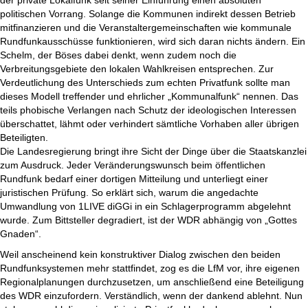
der private Lokalfunk seit seiner Einführung einen absoluten
politischen Vorrang. Solange die Kommunen indirekt dessen Betrieb
mitfinanzieren und die Veranstaltergemeinschaften wie kommunale
Rundfunkausschüsse funktionieren, wird sich daran nichts ändern. Ein
Schelm, der Böses dabei denkt, wenn zudem noch die
Verbreitungsgebiete den lokalen Wahlkreisen entsprechen. Zur
Verdeutlichung des Unterschieds zum echten Privatfunk sollte man
dieses Modell treffender und ehrlicher „Kommunalfunk“ nennen. Das
teils phobische Verlangen nach Schutz der ideologischen Interessen
überschattet, lähmt oder verhindert sämtliche Vorhaben aller übrigen
Beteiligten.
Die Landesregierung bringt ihre Sicht der Dinge über die Staatskanzlei
zum Ausdruck. Jeder Veränderungswunsch beim öffentlichen
Rundfunk bedarf einer dortigen Mitteilung und unterliegt einer
juristischen Prüfung. So erklärt sich, warum die angedachte
Umwandlung von 1LIVE diGGi in ein Schlagerprogramm abgelehnt
wurde. Zum Bittsteller degradiert, ist der WDR abhängig von „Gottes
Gnaden“.
Weil anscheinend kein konstruktiver Dialog zwischen den beiden
Rundfunksystemen mehr stattfindet, zog es die LfM vor, ihre eigenen
Regionalplanungen durchzusetzen, um anschließend eine Beteiligung
des WDR einzufordern. Verständlich, wenn der dankend ablehnt. Nun