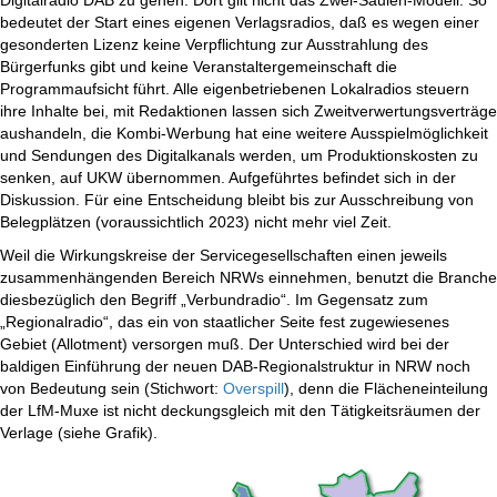
Digitalradio DAB zu gehen. Dort gilt nicht das Zwei-Säulen-Modell. So
bedeutet der Start eines eigenen Verlagsradios, daß es wegen einer
gesonderten Lizenz keine Verpflichtung zur Ausstrahlung des
Bürgerfunks gibt und keine Veranstaltergemeinschaft die
Programmaufsicht führt. Alle eigenbetriebenen Lokalradios steuern
ihre Inhalte bei, mit Redaktionen lassen sich Zweitverwertungsverträge
aushandeln, die Kombi-Werbung hat eine weitere Ausspielmöglichkeit
und Sendungen des Digitalkanals werden, um Produktionskosten zu
senken, auf UKW übernommen. Aufgeführtes befindet sich in der
Diskussion. Für eine Entscheidung bleibt bis zur Ausschreibung von
Belegplätzen (voraussichtlich 2023) nicht mehr viel Zeit.
Weil die Wirkungskreise der Servicegesellschaften einen jeweils
zusammenhängenden Bereich NRWs einnehmen, benutzt die Branche
diesbezüglich den Begriff „Verbundradio“. Im Gegensatz zum
„Regionalradio“, das ein von staatlicher Seite fest zugewiesenes
Gebiet (Allotment) versorgen muß. Der Unterschied wird bei der
baldigen Einführung der neuen DAB-Regionalstruktur in NRW noch
von Bedeutung sein (Stichwort:
Overspill
), denn die Flächeneinteilung
der LfM-Muxe ist nicht deckungsgleich mit den Tätigkeitsräumen der
Verlage (siehe Grafik).