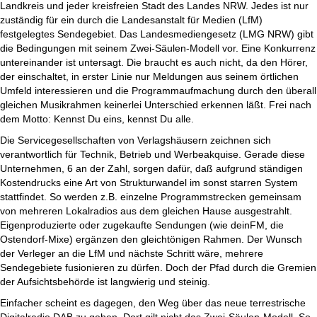
Landkreis und jeder kreisfreien Stadt des Landes NRW. Jedes ist nur
zuständig für ein durch die Landesanstalt für Medien (LfM)
festgelegtes Sendegebiet. Das Landesmediengesetz (LMG NRW) gibt
die Bedingungen mit seinem Zwei-Säulen-Modell vor. Eine Konkurrenz
untereinander ist untersagt. Die braucht es auch nicht, da den Hörer,
der einschaltet, in erster Linie nur Meldungen aus seinem örtlichen
Umfeld interessieren und die Programmaufmachung durch den überall
gleichen Musikrahmen keinerlei Unterschied erkennen läßt. Frei nach
dem Motto: Kennst Du eins, kennst Du alle.
Die Servicegesellschaften von Verlagshäusern zeichnen sich
verantwortlich für Technik, Betrieb und Werbeakquise. Gerade diese
Unternehmen, 6 an der Zahl, sorgen dafür, daß aufgrund ständigen
Kostendrucks eine Art von Strukturwandel im sonst starren System
stattfindet. So werden z.B. einzelne Programmstrecken gemeinsam
von mehreren Lokalradios aus dem gleichen Hause ausgestrahlt.
Eigenproduzierte oder zugekaufte Sendungen (wie deinFM, die
Ostendorf-Mixe) ergänzen den gleichtönigen Rahmen. Der Wunsch
der Verleger an die LfM und nächste Schritt wäre, mehrere
Sendegebiete fusionieren zu dürfen. Doch der Pfad durch die Gremien
der Aufsichtsbehörde ist langwierig und steinig.
Einfacher scheint es dagegen, den Weg über das neue terrestrische